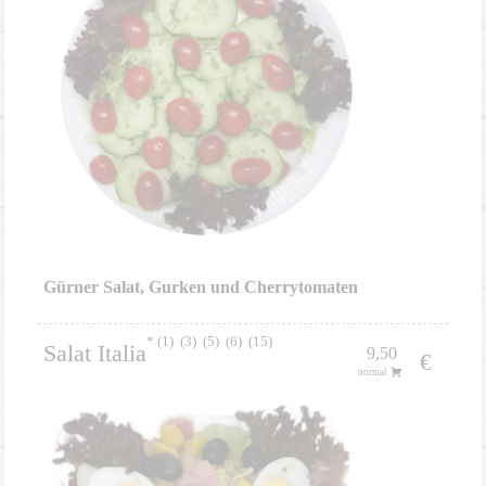
Gürner Salat, Gurken und Cherrytomaten
1
3
5
6
15
Salat Italia
9,50
€
normal