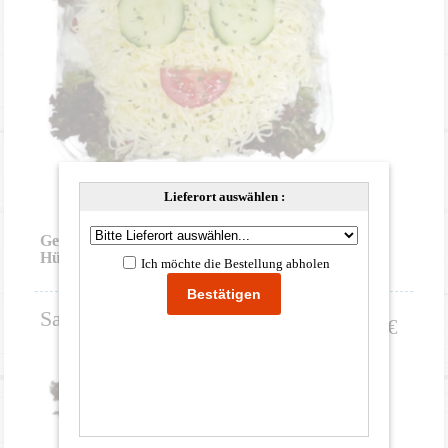
Lieferort auswählen :
Gemischter Salat, Gurken, Tomaten,
Hühnerbruststreifen, Edamer Käse
Ich möchte die Bestellung abholen
G
3
11
Salat Rustico
10,00
€
normal